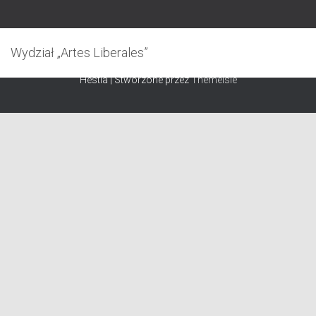
Możliwość rejestracji została wyłączona.
Wydział „Artes Liberales”
Hestia | Stworzone przez
ThemeIsle